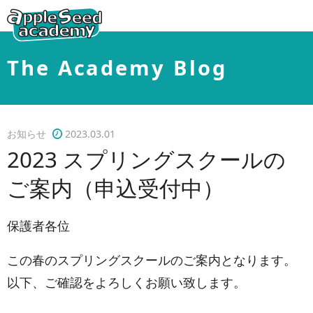
apple seed academy
HOME
The Academy Blog
ABOUT
学校について
お知らせ
2023.03.01
授業コース&カリキュラム
2023 スプリングスクールの
教員紹介
ご案内（申込受付中）
アクセス
THE ACADEMY BLOG
保護者各位
お知らせ
この春のスプリングスクールのご案内となります。
イベント
以下、ご確認をよろしくお願い致します。
合格報告